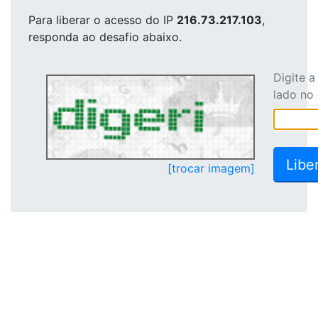
Para liberar o acesso
do IP
216.73.217.103
,
responda ao desafio abaixo.
Digite 
lado no
[trocar imagem]